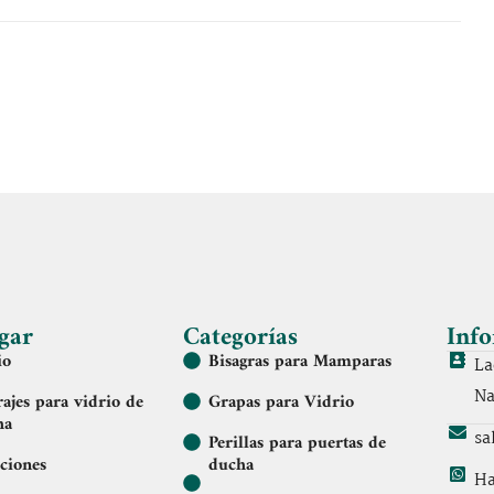
gar
Categorías
Info
io
Bisagras para Mamparas
La
Na
ajes para vidrio de
Grapas para Vidrio
ha
sa
Perillas para puertas de
ciones
ducha
Ha