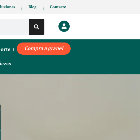
luciones
Blog
Contacto
porte
Compra a granel
iezas
n