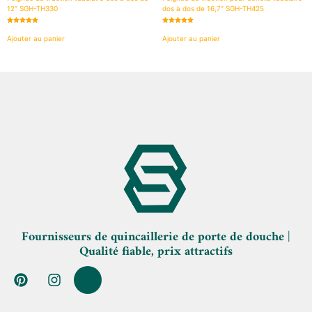
12″ SGH-TH330
dos à dos de 16,7″ SGH-TH425
Note
Note
5.00
5.00
Ajouter au panier
Ajouter au panier
sur 5
sur 5
Fournisseurs de quincaillerie de porte de douche |
Qualité fiable, prix attractifs