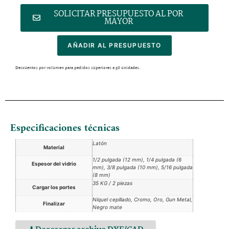
SOLICITAR PRESUPUESTO AL POR
MAYOR
AÑADIR AL PRESUPUESTO
Descuentos por volumen para pedidos superiores a 50 unidades.
Especificaciones técnicas
Latón
Material
1/2 pulgada (12 mm), 1/4 pulgada (6
Espesor del vidrio
mm), 3/8 pulgada (10 mm), 5/16 pulgada
(8 mm)
35 KG / 2 piezas
Cargar los portes
Níquel cepillado, Cromo, Oro, Gun Metal,
Finalizar
Negro mate