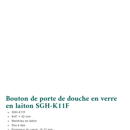
Bouton de porte de douche en verre
en laiton SGH-K11F
SGH-K11F
Φ47 × 42 mm
Matériau en laiton
Dos à dos
Épaisseur du verre : 6-12 mm ;