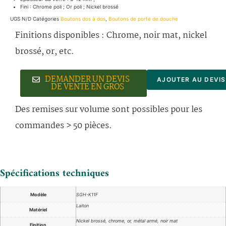
Fini : Chrome poli ; Or poli ; Nickel brossé
UGS
N/D
Catégories
Boutons dos à dos
,
Boutons de porte de douche
Finitions disponibles : Chrome, noir mat, nickel
brossé, or, etc.
DEMANDER UN DEVIS
AJOUTER AU DEVIS
DE VENTE EN GROS
Des remises sur volume sont possibles pour les
commandes > 50 pièces.
Spécifications techniques
Modèle
SGH-K11F
Laiton
Matériel
Nickel brossé, chrome, or, métal armé, noir mat
Finition