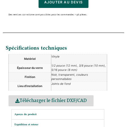
AJOUTER AU DEVIS
Des remises sur volume sont possibles pour les commandes > 50 pièces.
Spécifications techniques
Vinyle
Matériel
1/2 pouce (12 mm), 3/8 pouce (10 mm),
Épaisseur du verre
5/16 pouce (8 mm)
Noir, transparent, couleurs
Finition
personnalisées
Joints de fond
Lieu d'installation
Télécharger le fichier DXF/CAD
Aperçu du produit
Expédition et retour