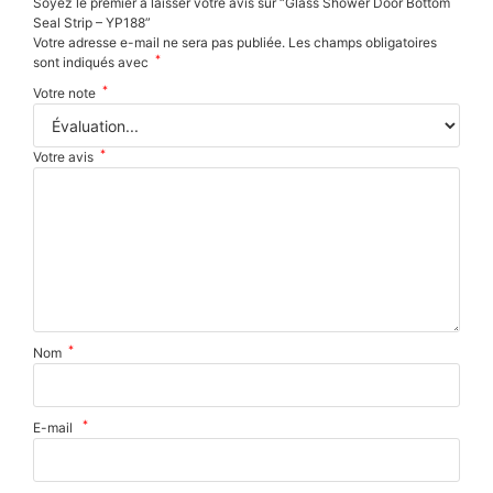
Soyez le premier à laisser votre avis sur “Glass Shower Door Bottom
Seal Strip – YP188”
Votre adresse e-mail ne sera pas publiée.
Les champs obligatoires
*
sont indiqués avec
*
Votre note
*
Votre avis
*
Nom
*
E-mail