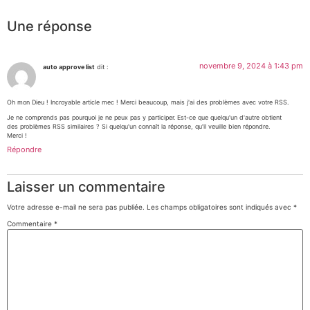
Une réponse
novembre 9, 2024 à 1:43 pm
auto approve list
dit :
Oh mon Dieu ! Incroyable article mec ! Merci beaucoup, mais j'ai des problèmes avec votre RSS.
Je ne comprends pas pourquoi je ne peux pas y participer. Est-ce que quelqu'un d'autre obtient
des problèmes RSS similaires ? Si quelqu'un connaît la réponse, qu'il veuille bien répondre.
Merci !
Répondre
Laisser un commentaire
Votre adresse e-mail ne sera pas publiée.
Les champs obligatoires sont indiqués avec
*
Commentaire
*