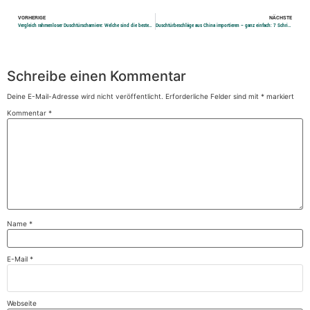
VORHERIGE
NÄCHSTE
Vergleich rahmenloser Duschtürscharniere: Welche sind die besten aus Metall?
Duschtürbeschläge aus China importieren – ganz einfach: 7 Schritte zum Erfolg
Schreibe einen Kommentar
Deine E-Mail-Adresse wird nicht veröffentlicht.
Erforderliche Felder sind mit
*
markiert
Kommentar
*
Name
*
E-Mail
*
Webseite