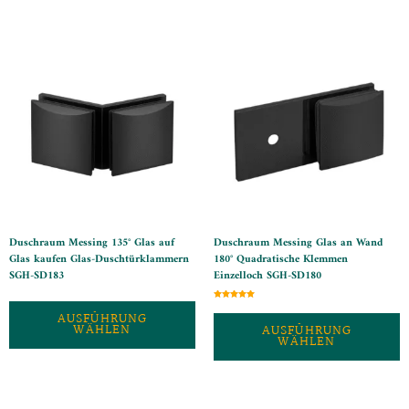
Duschraum Messing 135° Glas auf
Duschraum Messing Glas an Wand
Glas kaufen Glas-Duschtürklammern
180° Quadratische Klemmen
SGH-SD183
Einzelloch SGH-SD180
Bewertet
mit
AUSFÜHRUNG
5
WÄHLEN
AUSFÜHRUNG
von 5
WÄHLEN