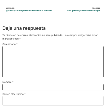
ANTERIOR
PRÓXIMO
¿Qué hace que las bisagras de ducha desmontables se destaquen?
Cómo quitar una puerta de ducha con bisagras
Deja una respuesta
Tu dirección de correo electrónico no será publicada.
Los campos obligatorios están
marcados con
*
Comentario
*
Nombre
*
Correo electrónico
*