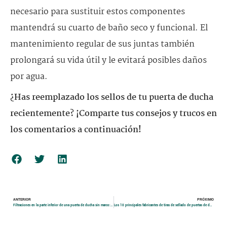
necesario para sustituir estos componentes
mantendrá su cuarto de baño seco y funcional. El
mantenimiento regular de sus juntas también
prolongará su vida útil y le evitará posibles daños
por agua.
¿Has reemplazado los sellos de tu puerta de ducha
recientemente? ¡Comparte tus consejos y trucos en
los comentarios a continuación!
ANTERIOR
PRÓXIMO
Filtraciones en la parte inferior de una puerta de ducha sin marco: Causas, Soluciones y Prevención
Los 10 principales fabricantes de tiras de sellado de puertas de ducha negras en China