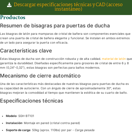
Descargar especificaciones técnicas y CAD (acceso
instantáneo)
Productos
Resumen de bisagras para puertas de ducha
Las bisagras de latón para mamparas de cristal de bañera son componentes esenciales que
crean una puerta de cristal de bañera elegante y funcional. Se instalan en ambos extremos
de un lado para asegurar la puerta con eficacia.
Características clave
Estas bisagras de ducha son de construcción robusta y de alta calidad.
material de latón
que
garantiza la durabilidad. Diseñadas específicamente para grosores de cristal de entre 6 y 8
mm (0,24″-0,32″), estas bisagras son perfectas para baños modernos.
Mecanismo de cierre automático
Una de las características más destacadas de nuestras bisagras para puertas de ducha es
su capacidad de autocierre. Con un ángulo de cierre de aproximadamente 30°, estas
bisagras mejoran la comodidad al tiempo que mantienen la estética de su cuarto de baño.
Especificaciones técnicas
Modelo
: SGH-BT101
Instalación
: Montaje en pared (cristal contra pared)
Soporte de carga
: 50kg (aprox. 110lbs) por par -
Carga pesada