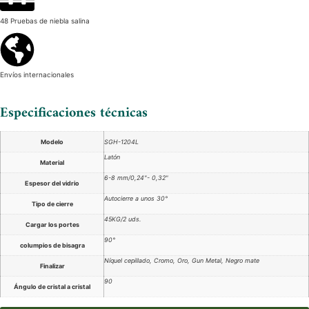
48 Pruebas de niebla salina
Envíos internacionales
Especificaciones técnicas
Modelo
SGH-1204L
Latón
Material
6-8 mm/0,24"- 0,32"
Espesor del vidrio
Autocierre a unos 30°
Tipo de cierre
45KG/2 uds.
Cargar los portes
90°
columpios de bisagra
Níquel cepillado, Cromo, Oro, Gun Metal, Negro mate
Finalizar
90
Ángulo de cristal a cristal