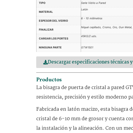
TIPO
Serie Vidrio a Pared
Latón
MATERIAL
6 - 10 milímetros
ESPESOR DEL VIDRIO
Níquel cepillado, Cromo, Oro, Gun Metal
FINALIZAR
45KG/2 uds.
CARGAR LOS PORTES
NINGUNA PARTE
GTW1501
Descargar especificaciones técnicas 
Productos
La bisagra de puerta de cristal a pared G
resistencia, precisión y estilo moderno 
Fabricada en latón macizo, esta bisagra de
cristal de 6-10 mm de grosor y cuenta con
la instalación y la alineación. Con un me