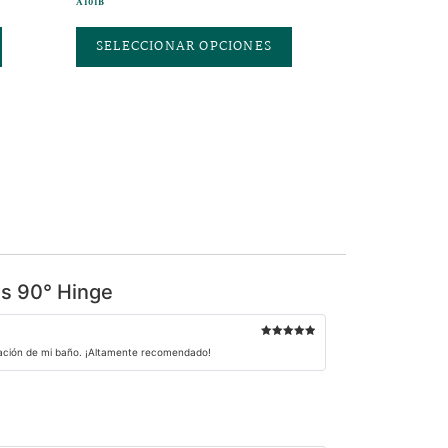
A101B
SELECCIONAR OPCIONES
ss 90° Hinge
Valorado con
novación de mi baño. ¡Altamente recomendado!
5
de 5