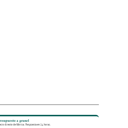
resupuesto a granel
ecio directo de fábrica. Respuesta en 24 horas.