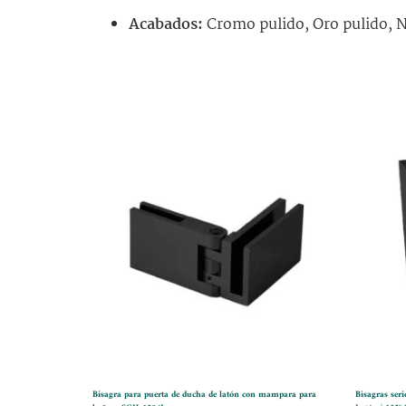
Acabados:
Cromo pulido, Oro pulido, N
Bisagra para puerta de ducha de latón con mampara para
Bisagras seri