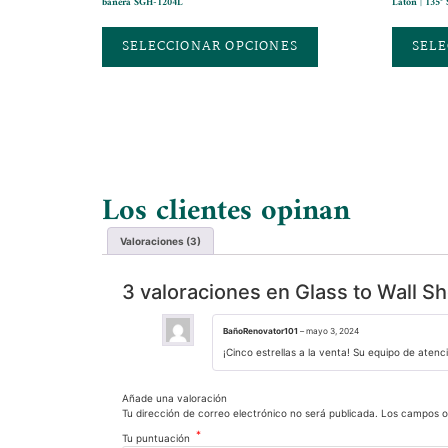
bañera SGH-1204L
Latón | 135
SELECCIONAR OPCIONES
SELE
Los clientes opinan
Valoraciones (3)
3 valoraciones en
Glass to Wall S
BañoRenovator101
–
mayo 3, 2024
¡Cinco estrellas a la venta! Su equipo de aten
Añade una valoración
Tu dirección de correo electrónico no será publicada.
Los campos o
*
Tu puntuación