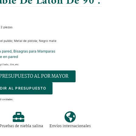
able De Latón De 90°.
 2 piezas
el pulido; Metal de pistola; Negro mate
a pared
,
Bisagras para Mamparas
je en pared
illado, Oro,etc.
 PRESUPUESTO AL POR MAYOR
DIR AL PRESUPUESTO
00 unidades.
Pruebas de niebla salina
Envíos internacionales