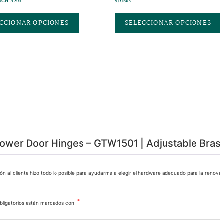
° SGH-A203
SD1603
CCIONAR OPCIONES
SELECCIONAR OPCIONES
hower Door Hinges – GTW1501 | Adjustable Bra
ción al cliente hizo todo lo posible para ayudarme a elegir el hardware adecuado para la re
*
bligatorios están marcados con