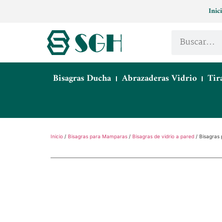
Inic
Bisagras Ducha
Abrazaderas Vidrio
Tir
Inicio
/
Bisagras para Mamparas
/
Bisagras de vidrio a pared
/ Bisagras 