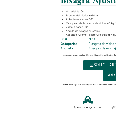
Bisagra Ajust
Material: latón
Espesor del vidrio: 6–10 mm
Autocierre a unos 30°
Máx. peso de la puerta de vidrio: 45 kg /
Vidrio a pared 90°
Ángulo de bisagra ajustable
Acabado: Cromo Pulido; Oro pulido; Niqu
SKU
N / A
Categorías
Bisagras de vidrio 
Etiqueta
Bisagras de monta
Acabados disponibles: Cromo, Negro Mate, Níquel Cep
SOLICITAR
AÑA
Descuentos por volumen para pedidos superiores a 1
3 años de garantía
48 