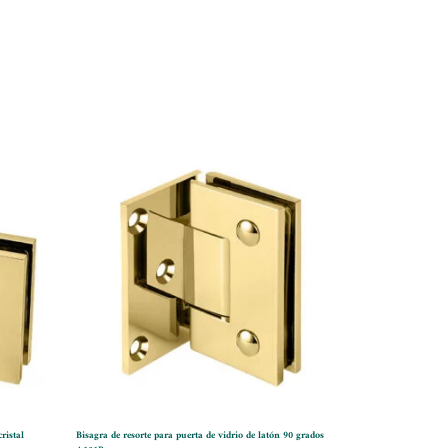
ristal
Bisagra de resorte para puerta de vidrio de latón 90 grados