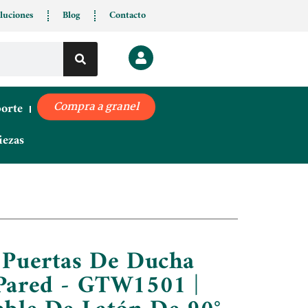
luciones
Blog
Contacto
porte
Compra a granel
iezas
a Puertas De Ducha
 Pared - GTW1501 |