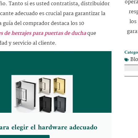
opera
ño. Tanto si es usted contratista, distribuidor
res
icante adecuado es crucial para garantizar la
los
a guía del comprador destaca los 10
gara
s de herrajes para puertas de ducha
que
ad y servicio al cliente.
Catego
Bl
ara elegir el hardware adecuado