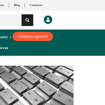
nes
Blog
Contacto
porte
Compra a granel
iezas