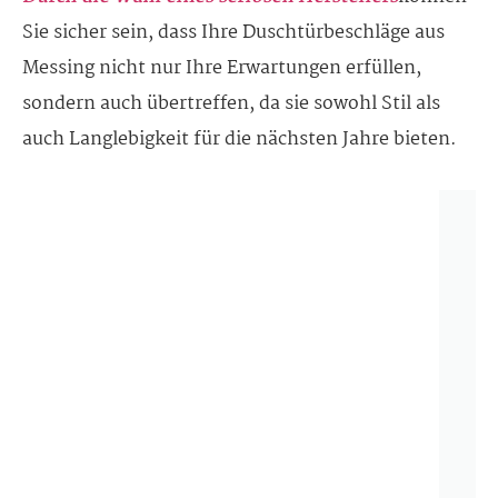
Sie sicher sein, dass Ihre Duschtürbeschläge aus
Messing nicht nur Ihre Erwartungen erfüllen,
sondern auch übertreffen, da sie sowohl Stil als
auch Langlebigkeit für die nächsten Jahre bieten.
S
h
o
p
d
e
r
b
e