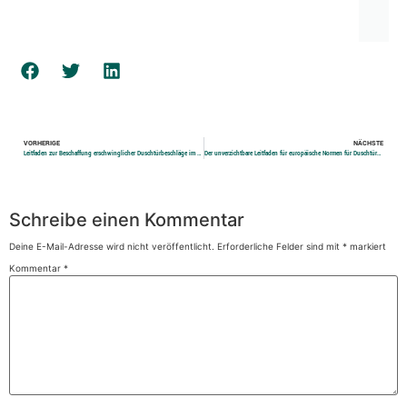
VORHERIGE
NÄCHSTE
Leitfaden zur Beschaffung erschwinglicher Duschtürbeschläge im Großhandel
Der unverzichtbare Leitfaden für europäische Normen für Duschtürbeschläge
Schreibe einen Kommentar
Deine E-Mail-Adresse wird nicht veröffentlicht.
Erforderliche Felder sind mit
*
markiert
Kommentar
*