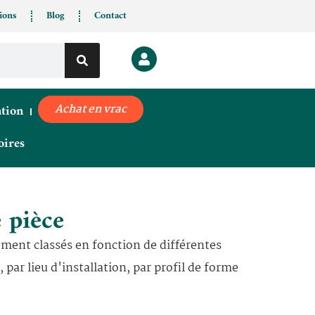
ions
Blog
Contact
ation
Achat en vrac
oires
e pièce
ement classés en fonction de différentes
 par lieu d'installation, par profil de forme