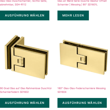
Glas-Glas-Duschscharnier, rechte Seite,
Glas an Wand Serie Dusche Glastür Offset
abnehmbar, SGH-R112
Scharnier | Messing | 90° SD1601L
AUSFÜHRUNG WÄHLEN
MEHR LESEN
90 Grad Glas auf Glas Rahmenlose Duschtür
180° Glas-Glas-Federscharniere Messing
Scharnierfedern SD1602
SD1604
AUSFÜHRUNG WÄHLEN
AUSFÜHRUNG WÄHLEN