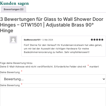
Kunden sagen
Bewertungen (3)
3 Bewertungen für
Glass to Wall Shower Door
Hinges – GTW1501 | Adjustable Brass 90°
Hinge
BadRenovator101
–
3. Mai 2024
Bewertet mit
Fünf Sterne für den Verkauf! Ihr Kundenserviceteam hat alles getan,
5
von 5
um mir bei der Auswahl der richtigen Hardware für meine
Badezimmerrenovierung zu helfen. Sehr empfehlenswert!
Füge deine Bewertung hinzu
*
Deine E-Mail-Adresse wird nicht veröffentlicht.
Erforderliche Felder sind mit
markiert
*
Deine Bewertung
*
Deine Bewertung