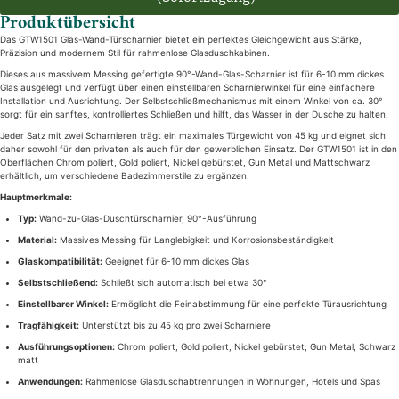
Produktübersicht
Das GTW1501 Glas-Wand-Türscharnier bietet ein perfektes Gleichgewicht aus Stärke,
Präzision und modernem Stil für rahmenlose Glasduschkabinen.
Dieses aus massivem Messing gefertigte 90°-Wand-Glas-Scharnier ist für 6-10 mm dickes
Glas ausgelegt und verfügt über einen einstellbaren Scharnierwinkel für eine einfachere
Installation und Ausrichtung. Der Selbstschließmechanismus mit einem Winkel von ca. 30°
sorgt für ein sanftes, kontrolliertes Schließen und hilft, das Wasser in der Dusche zu halten.
Jeder Satz mit zwei Scharnieren trägt ein maximales Türgewicht von 45 kg und eignet sich
daher sowohl für den privaten als auch für den gewerblichen Einsatz. Der GTW1501 ist in den
Oberflächen Chrom poliert, Gold poliert, Nickel gebürstet, Gun Metal und Mattschwarz
erhältlich, um verschiedene Badezimmerstile zu ergänzen.
Hauptmerkmale:
Typ:
Wand-zu-Glas-Duschtürscharnier, 90°-Ausführung
Material:
Massives Messing für Langlebigkeit und Korrosionsbeständigkeit
Glaskompatibilität:
Geeignet für 6-10 mm dickes Glas
Selbstschließend:
Schließt sich automatisch bei etwa 30°
Einstellbarer Winkel:
Ermöglicht die Feinabstimmung für eine perfekte Türausrichtung
Tragfähigkeit:
Unterstützt bis zu 45 kg pro zwei Scharniere
Ausführungsoptionen:
Chrom poliert, Gold poliert, Nickel gebürstet, Gun Metal, Schwarz
matt
Anwendungen:
Rahmenlose Glasduschabtrennungen in Wohnungen, Hotels und Spas